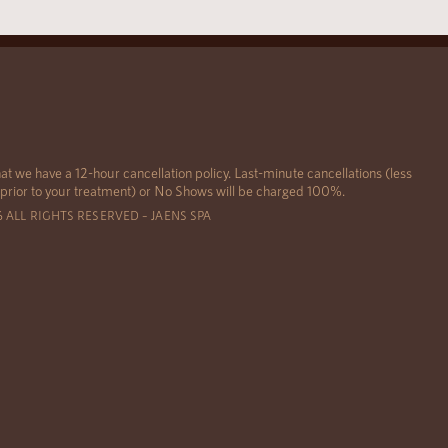
at we have a 12-hour cancellation policy. Last-minute cancellations (less
 prior to your treatment) or No Shows will be charged 100%.
6 ALL RIGHTS RESERVED – JAENS SPA