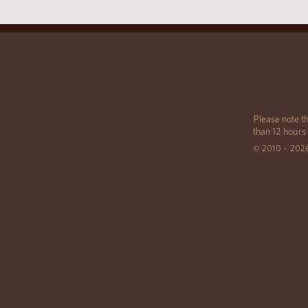
Please note th
than 12 hours
© 2010 – 202